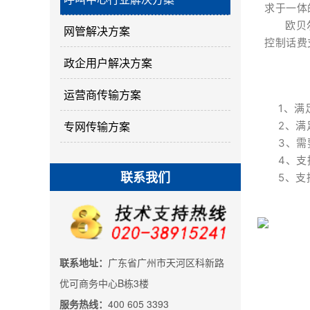
求于一体
欧贝
网管解决方案
控制话费
政企用户解决方案
运营商传输方案
1、满
专网传输方案
2、满
3、需
4、支
联系我们
5、支
联系地址：
广东省广州市天河区科新路
优可商务中心B栋3楼
服务热线：
400 605 3393