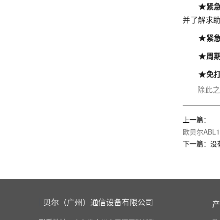
★紧
并了解求
★紧
★周
★免
除此
上一篇：
欧贝尔ABL
下一篇：没
贝尔（广州）通信设备有限公司
产