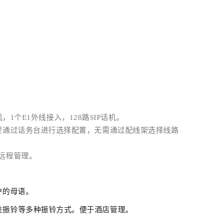
，1个E1外线接入，128路SIP话机。
要通过话务台进行选择配置，无需通过配线架选择线路
远程管理。
户的母语。
性振铃等多种振铃方式。便于酒店管理。