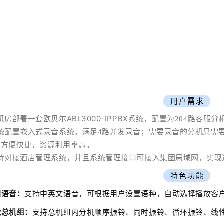
用户需求
ABL3000-IPPBX
机房部署一套欧贝尔
系统，配置为204路客服分机
统配置嵌入式录音系统，满足4路并发录音；需要录音的分机只需
署方便快捷，资源利用率高。
持
对接酒店管理系统，并且
系统管理接口可接入集团局域网，实现
特色功能
国语音：
支持中英文语音，可根据用户设置语种，自动选择播放客
能总机组：
支持总机组内分机顺序振铃、同时振铃、循环振铃、线