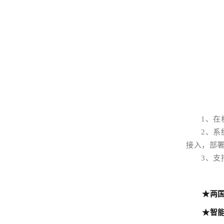
1、在
2、
系
接入，部
3、支
★两
★智