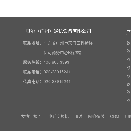
贝尔（广州）通信设备有限公司
产
联系地址：
广东省广州市天河区科新路
欧
欧
优可商务中心B栋3楼
欧
服务热线：
400 605 3393
欧
联系电话：
020-38915241
欧
传真电话：
020-38915241
欧
欧
欧
友情链接 ：
电话交换机
迅时
网络布线
CRM
申