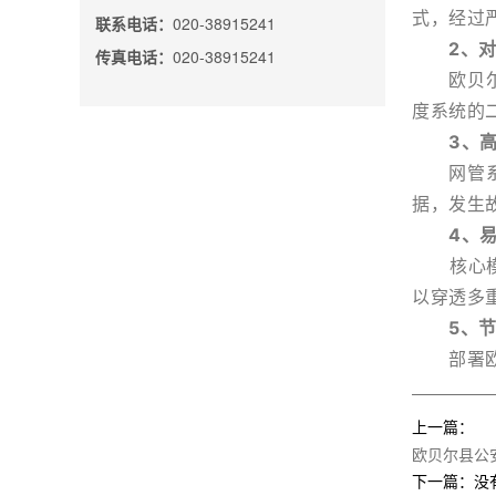
式，经过
联系电话：
020-38915241
2、
传真电话：
020-38915241
欧贝尔
度系统的
3、
网管系统
据，发生
4、
核心模块
以穿透多
5、
部署
上一篇：
欧贝尔县公
下一篇：没