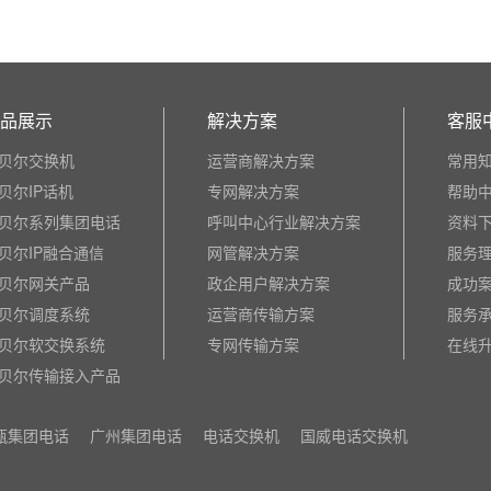
品展示
解决方案
客服
贝尔交换机
运营商解决方案
常用
贝尔IP话机
专网解决方案
帮助
贝尔系列集团电话
呼叫中心行业解决方案
资料
贝尔IP融合通信
网管解决方案
服务
贝尔网关产品
政企用户解决方案
成功
贝尔调度系统
运营商传输方案
服务
贝尔软交换系统
专网传输方案
在线
贝尔传输接入产品
瓯集团电话
广州集团电话
电话交换机
国威电话交换机