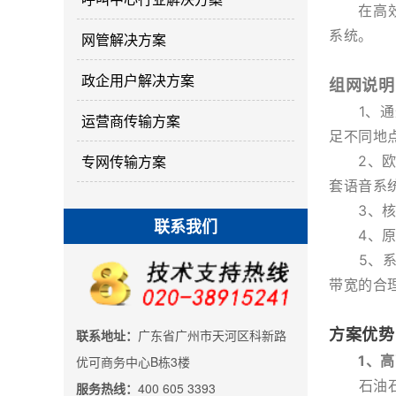
在高效防
系统。
网管解决方案
政企用户解决方案
组网说明
1、通过
运营商传输方案
足不同地
专网传输方案
2、
欧
套语音系
3、核心
联系我们
4、原有
5、系统
带宽的合
方案优势
联系地址：
广东省广州市天河区科新路
1、高
优可商务中心B栋3楼
石油石化
服务热线：
400 605 3393