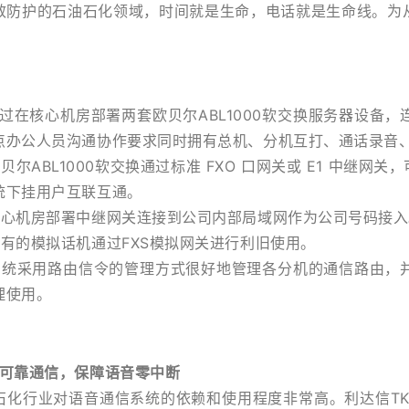
护的石油石化领域，时间就是生命，电话就是生命线。为从
在核心机房部署两套欧贝尔ABL1000软交换服务器设备，
点办公人员沟通协作要求同时拥有总机、分机互打、通话录音
贝尔ABL
1000软交换通过标准 FXO 口网关或 E1 中继
统下挂用户互联互通。
机房部署中继网关连接到公司内部局域网作为公司号码接入
的模拟话机通过FXS模拟网关进行利旧使用。
采用路由信令的管理方式很好地管理各分机的通信路由，并
理使用。
可靠通信，保障语音零中断
行业对语音通信系统的依赖和使用程度非常高。
利达信T